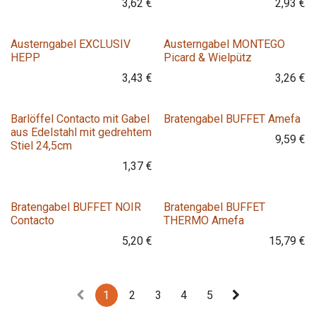
3,62
€
2,93
€
Austerngabel EXCLUSIV
Austerngabel MONTEGO
HEPP
Picard & Wielpütz
3,43
€
3,26
€
Barlöffel Contacto mit Gabel
Bratengabel BUFFET Amefa
aus Edelstahl mit gedrehtem
9,59
€
Stiel 24,5cm
1,37
€
Bratengabel BUFFET NOIR
Bratengabel BUFFET
Contacto
THERMO Amefa
5,20
€
15,79
€
1
2
3
4
5