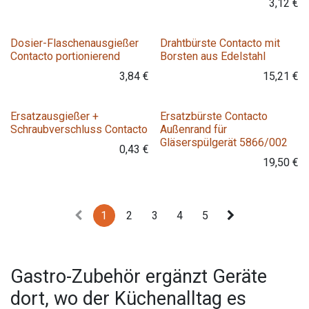
3,12
€
Variante
Dosier-Flaschenausgießer
Drahtbürste Contacto mit
Contacto portionierend
Borsten aus Edelstahl
3,84
€
15,21
€
Ersatzausgießer +
Ersatzbürste Contacto
Schraubverschluss Contacto
Außenrand für
Gläserspülgerät 5866/002
0,43
€
19,50
€
1
2
3
4
5
Gastro-Zubehör ergänzt Geräte
dort, wo der Küchenalltag es