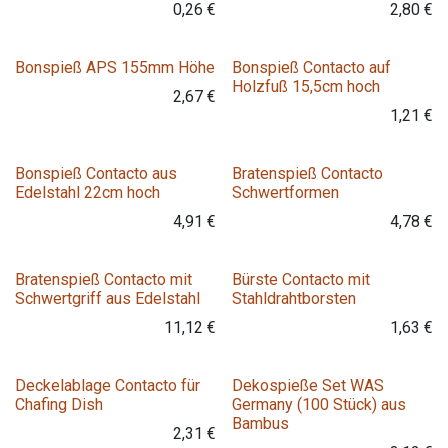
0,26
€
2,80
€
Bonspieß APS 155mm Höhe
Bonspieß Contacto auf
Holzfuß 15,5cm hoch
2,67
€
1,21
€
Variante
Bonspieß Contacto aus
Bratenspieß Contacto
Edelstahl 22cm hoch
Schwertformen
4,91
€
4,78
€
Variante
Bratenspieß Contacto mit
Bürste Contacto mit
Schwertgriff aus Edelstahl
Stahldrahtborsten
11,12
€
1,63
€
Deckelablage Contacto für
Dekospieße Set WAS
Chafing Dish
Germany (100 Stück) aus
Bambus
2,31
€