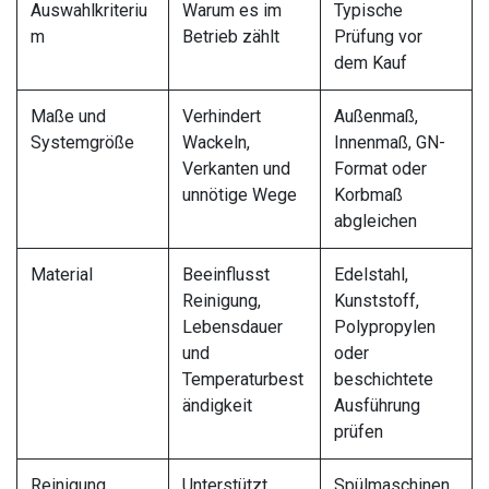
Auswahlkriteriu
Warum es im
Typische
m
Betrieb zählt
Prüfung vor
dem Kauf
Maße und
Verhindert
Außenmaß,
Systemgröße
Wackeln,
Innenmaß, GN-
Verkanten und
Format oder
unnötige Wege
Korbmaß
abgleichen
Material
Beeinflusst
Edelstahl,
Reinigung,
Kunststoff,
Lebensdauer
Polypropylen
und
oder
Temperaturbest
beschichtete
ändigkeit
Ausführung
prüfen
Reinigung
Unterstützt
Spülmaschinen