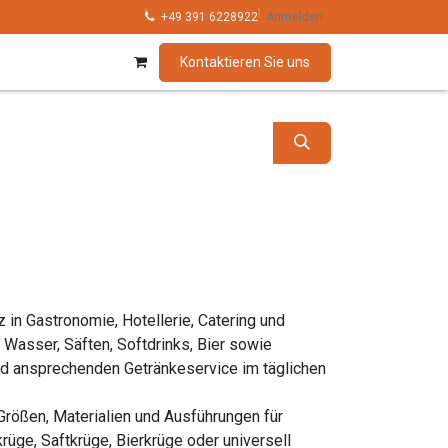
hnik
Kollektionen
+49 391 6228922
Marken
Anmelden
Kontaktieren Sie uns
z in Gastronomie, Hotellerie, Catering und
 Wasser, Säften, Softdrinks, Bier sowie
und ansprechenden Getränkeservice im täglichen
 Größen, Materialien und Ausführungen für
rüge, Saftkrüge, Bierkrüge oder universell