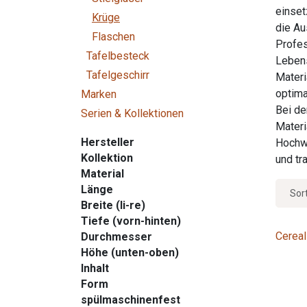
einset
Krüge
die A
Flaschen
Profes
Tafelbesteck
Lebens
Tafelgeschirr
Materi
optima
Marken
Bei de
Serien & Kollektionen
Materi
Hersteller
Hochwe
Kollektion
und tr
Material
Länge
Sor
Breite (li-re)
Tiefe (vorn-hinten)
Cereal
Durchmesser
Höhe (unten-oben)
Inhalt
Form
spülmaschinenfest