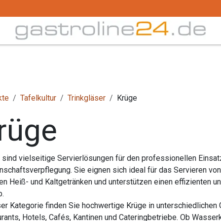
Trink -/ Gläser
Buffet
Küchenzubehör
Tec
kte
Tafelkultur
Trinkgläser
Krüge
rüge
e
sind vielseitige Servierlösungen für den professionellen Einsat
schaftsverpflegung. Sie eignen sich ideal für das Servieren von
en Heiß- und Kaltgetränken und unterstützen einen effizienten 
b.
ser Kategorie finden Sie hochwertige Krüge in unterschiedlichen
rants, Hotels, Cafés, Kantinen und Cateringbetriebe. Ob Wasserk