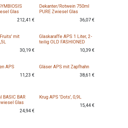
 SYMBIOSIS
Dekanter/Rotwein 750ml
esel Glas
PURE Zwiesel Glas
212,41
€
36,07
€
Fruits' mit
Glaskaraffe APS 1 Liter, 2-
,5L
teilig OLD FASHIONED
30,19
€
10,39
€
Variante
Variante
fen APS
Gläser APS mit Zapfhahn
11,23
€
38,61
€
l BASIC BAR
Krug APS 'Dots', 0,9L
wiesel Glas
15,44
€
24,94
€