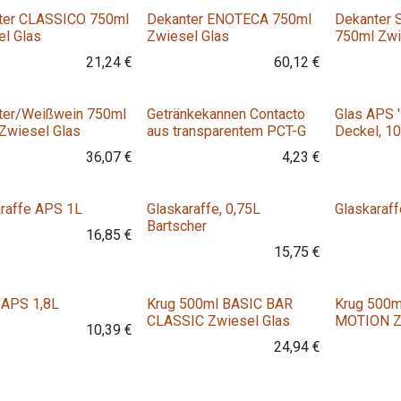
ter CLASSICO 750ml
Dekanter ENOTECA 750ml
Dekanter
l Glas
Zwiesel Glas
750ml Zwi
21,24
€
60,12
€
Variante
ter/Weißwein 750ml
Getränkekannen Contacto
Glas APS '
Zwiesel Glas
aus transparentem PCT-G
Deckel, 10
36,07
€
4,23
€
raffe APS 1L
Glaskaraffe, 0,75L
Glaskaraf
Bartscher
16,85
€
15,75
€
 APS 1,8L
Krug 500ml BASIC BAR
Krug 500m
CLASSIC Zwiesel Glas
MOTION Z
10,39
€
24,94
€