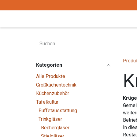
Zum Inhalt springen
Start
Tafelgeschirr
Tafelbesteck
Produ
Kategorien
K
Alle Produkte
Großküchentechnik
Küchenzubehör
Krüg
Tafelkultur
Gemein
Buffetausstattung
weiter
Trinkgläser
Betrie
In die
Bechergläser
Restau
Stielgläser