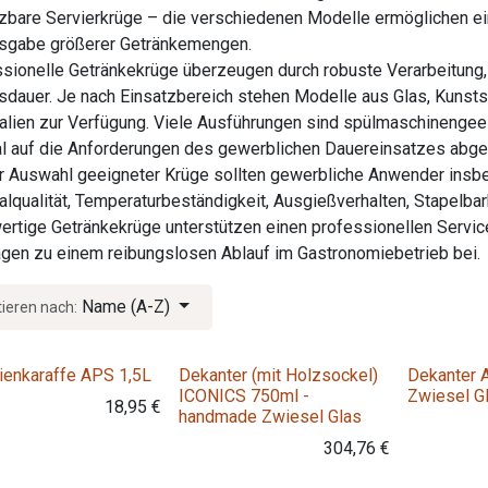
zbare Servierkrüge – die verschiedenen Modelle ermöglichen ein
usgabe größerer Getränkemengen.
sionelle Getränkekrüge überzeugen durch robuste Verarbeitung,
dauer. Je nach Einsatzbereich stehen Modelle aus Glas, Kunstst
alien zur Verfügung. Viele Ausführungen sind spülmaschinengeei
l auf die Anforderungen des gewerblichen Dauereinsatzes abge
r Auswahl geeigneter Krüge sollten gewerbliche Anwender ins
alqualität, Temperaturbeständigkeit, Ausgießverhalten, Stapelbar
rtige Getränkekrüge unterstützen einen professionellen Servic
agen zu einem reibungslosen Ablauf im Gastronomiebetrieb bei.
Name (A-Z)
tieren nach:
ienkaraffe APS 1,5L
Dekanter (mit Holzsockel)
Dekanter 
ICONICS 750ml -
Zwiesel G
18,95
€
handmade Zwiesel Glas
304,76
€