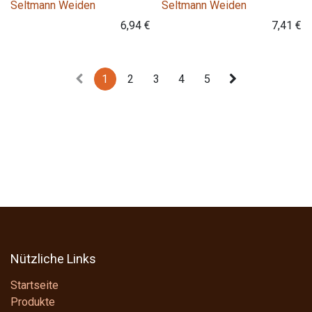
Seltmann Weiden
Seltmann Weiden
6,94
€
7,41
€
1
2
3
4
5
Nützliche Links
Startseite
Produkte