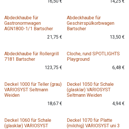
16,50
€
14,25
€
Variante
Abdeckhaube für
Abdeckhaube für
Gastronormwagen
Geschirrspülkorbwagen
AGN1800-1/1 Bartscher
Bartscher
21,75
€
13,50
€
Variante
Abdeckhaube für Rollergrill
Cloche, rund SPOTLIGHTS
7181 Bartscher
Playground
123,75
€
6,48
€
Deckel 1000 für Teller (grau)
Deckel 1050 für Schale
VARIOSYST Seltmann
(glasklar) VARIOSYST
Weiden
Seltmann Weiden
18,67
€
4,94
€
Deckel 1060 für Schale
Deckel 1070 für Platte
(glasklar) VARIOSYST
(milchig) VARIOSYST uni 3