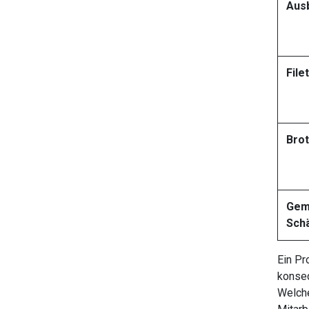
Aus
File
Bro
Gem
Sch
Ein Pr
konseq
Welche