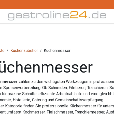
Trink -/ Gläser
Buffet
Küchenzubehör
Tec
kte
Küchenzubehör
Küchenmesser
üchenmesser
enmesser
zählen zu den wichtigsten Werkzeugen in professione
he Speisenvorbereitung. Ob Schneiden, Filetieren, Tranchieren, 
 für präzise Schnitte, effiziente Arbeitsabläufe und eine gleichb
nomie, Hotellerie, Catering und Gemeinschaftsverpflegung.
ser Kategorie finden Sie professionelle Küchenmesser für unte
ent umfasst Kochmesser, Fleischmesser, Tranchiermesser, Ausb