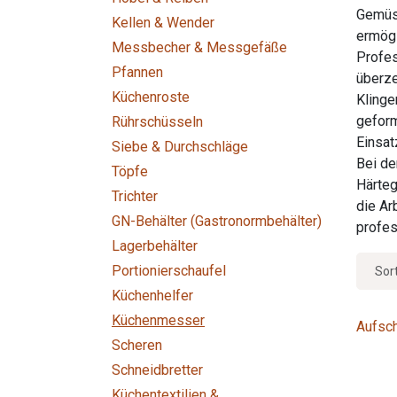
Gemüse
Kellen & Wender
ermögl
Messbecher & Messgefäße
Profes
Pfannen
überze
Küchenroste
Klinge
geform
Rührschüsseln
Einsat
Siebe & Durchschläge
Bei de
Töpfe
Härteg
Trichter
die Ar
GN-Behälter (Gastronormbehälter)
profes
Lagerbehälter
Portionierschaufel
Sor
Küchenhelfer
Küchenmesser
Aufsc
Scheren
Schneidbretter
Küchentextilien &