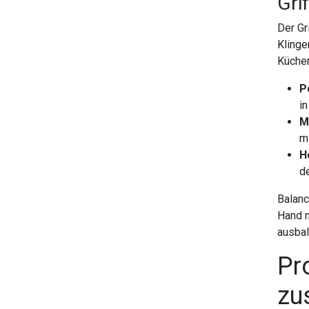
Gri
Der Gr
Klinge
Küchen
P
i
M
m
H
d
Balanc
Hand n
ausbal
Pr
zu