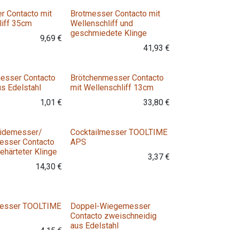
r Contacto mit
Brotmesser Contacto mit
liff 35cm
Wellenschliff und
geschmiedete Klinge
9,69
€
41,93
€
esser Contacto
Brötchenmesser Contacto
s Edelstahl
mit Wellenschliff 13cm
1,01
€
33,80
€
eidemesser/
Cocktailmesser TOOLTIME
esser Contacto
APS
gehärteter Klinge
3,37
€
14,30
€
messer TOOLTIME
Doppel-Wiegemesser
Contacto zweischneidig
aus Edelstahl