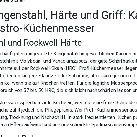
eiter sicher?
ngenstahl, Härte und Griff: K
stro-Küchenmesser
hl und Rockwell-Härte
 häufigsten eingesetzte Klingenstahl in gewerblichen Küchen is
tahl mit Molybdän- und Vanadiumzusatz, der gute Schärfbarkeit
nhärte auf der Rockwell-Skala (HRC): Profi-Küchenmesser liege
bedeuten längere Standzeit der Schneide, aber auch geringere Flex
isiko, wenn sie auf Knochen treffen. Für die tägliche Massenpro
ereich von 57 bis 59 HRC, die sich leicht nachschärfen lassen u
messer sprechen viele Köche an, weil sie eine feine Schneide u
che zählt jedoch die Pflegepraxis: Wer Profi-Küchenmesser aus 
ung, Trocknung und Nachschliff. In stark frequentierten Küchen p
eren Pflegeaufwand und uneingeschränkte Spülmaschinenkompati