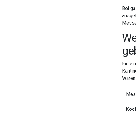
Bei ga
ausgel
Messer
We
ge
Ein ei
Kantin
Waren 
Mes
Koc