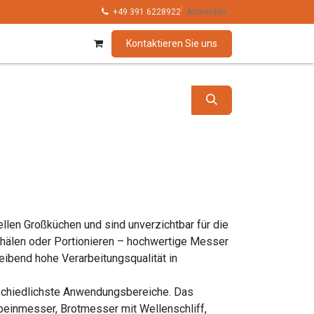
hnik
Kollektionen
+49 391 6228922
Marken
Anmelden
Kontaktieren Sie uns
llen Großküchen und sind unverzichtbar für die
Schälen oder Portionieren – hochwertige Messer
leibend hohe Verarbeitungsqualität in
rschiedlichste Anwendungsbereiche. Das
einmesser, Brotmesser mit Wellenschliff,