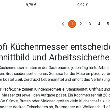
8,78
€
9,92
€
1
2
3
4
5
ofi-Küchenmesser entscheid
hnittbild und Arbeitssicherhe
Küchenmesser leisten in der Gastronomie jeden Tag harte Arbeit: 
eren, Brot sauber portionieren, Gemüse für die Mise en place vor
 kostet Zeit, zerdrückt Lebensmittel und erhöht das Verletzungs
er Profiküche zählen Klingengeometrie, Stahlqualität, Griffhalt un
 Messer zur jeweiligen Aufgabe passt. Ein Kochmesser mit 20 cm
oße Stücke, Braten oder Melonen greifen viele Küchenchefs zu lä
messer decken Feinarbeiten ab, Brotmesser mit Wellenschliff öff