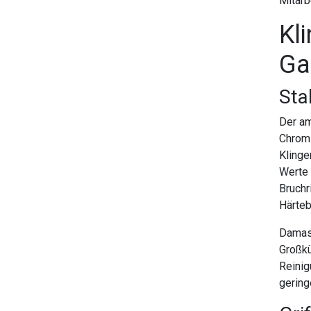
Mitarb
Kli
Ga
Sta
Der am
Chroms
Klinge
Werte 
Bruchr
Härteb
Damast
Großkü
Reinig
gering