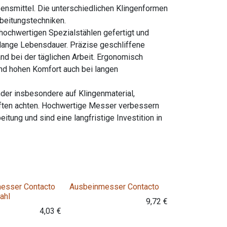
nsmittel. Die unterschiedlichen Klingenformen
beitungstechniken.
ochwertigen Spezialstählen gefertigt und
 lange Lebensdauer. Präzise geschliffene
nd bei der täglichen Arbeit. Ergonomisch
und hohen Komfort auch bei langen
er insbesondere auf Klingenmaterial,
chaften achten. Hochwertige Messer verbessern
eitung und sind eine langfristige Investition in
Variante
messer Contacto
Ausbeinmesser Contacto
ahl
9,72
€
4,03
€