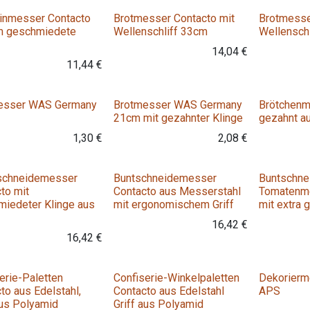
inmesser Contacto
Brotmesser Contacto mit
Brotmesse
m geschmiedete
Wellenschliff 33cm
Wellensch
14,04
€
11,44
€
esser WAS Germany
Brotmesser WAS Germany
Brötchenm
21cm mit gezahnter Klinge
gezahnt au
1,30
€
2,08
€
schneidemesser
Buntschneidemesser
Buntschn
to mit
Contacto aus Messerstahl
Tomatenm
iedeter Klinge aus
mit ergonomischem Griff
mit extra 
16,42
€
16,42
€
Variante
Variante
erie-Paletten
Confiserie-Winkelpaletten
Dekorier
to aus Edelstahl,
Contacto aus Edelstahl
APS
aus Polyamid
Griff aus Polyamid