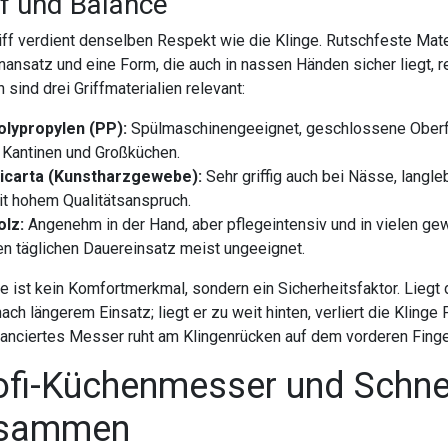
ff und Balance
iff verdient denselben Respekt wie die Klinge. Rutschfeste Mat
nansatz und eine Form, die auch in nassen Händen sicher liegt, 
 sind drei Griffmaterialien relevant:
olypropylen (PP):
Spülmaschinengeeignet, geschlossene Oberf
n Kantinen und Großküchen.
icarta (Kunstharzgewebe):
Sehr griffig auch bei Nässe, langle
it hohem Qualitätsanspruch.
olz:
Angenehm in der Hand, aber pflegeintensiv und in vielen g
en täglichen Dauereinsatz meist ungeeignet.
e ist kein Komfortmerkmal, sondern ein Sicherheitsfaktor. Liegt
ach längerem Einsatz; liegt er zu weit hinten, verliert die Klinge 
anciertes Messer ruht am Klingenrücken auf dem vorderen Finger
ofi-Küchenmesser und Schne
sammen