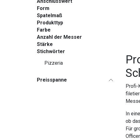
Anschlusswert
Form
Spatelmaß
Produkttyp
Farbe
Anzahl der Messer
Stärke
Stichwörter
Pr
Pizzeria
Sc
Preisspanne
Profi-
fileti
Messer
In ein
ob das
Für gr
Office