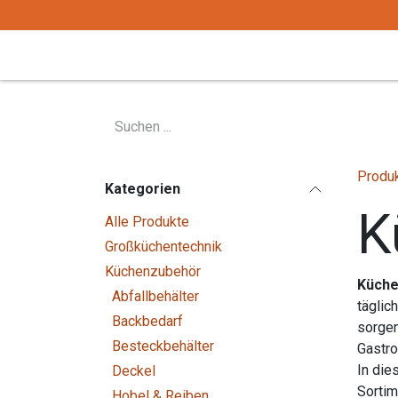
Zum Inhalt springen
Start
Tafelgeschirr
Tafelbesteck
Produ
Kategorien
K
Alle Produkte
Großküchentechnik
Küchenzubehör
Küch
Abfallbehälter
täglic
Backbedarf
sorgen
Besteckbehälter
Gastro
In die
Deckel
Sortim
Hobel & Reiben