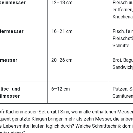
beinmesser
12–18 cm
Fleisch a
entfernen
Knochena
tiermesser
16–21 cm
Fisch, fei
Fleischst
Schnitte
tmesser
20–26 cm
Brot, Bagu
Sandwich
üse- und
6–12 cm
Putzen, S
älmesser
Garnituren
ofi-Küchenmesser-Set ergibt Sinn, wenn alle enthaltenen Messer 
uent genutzte Klingen bringen mehr als zehn Messer, die unberü
 Lebensmittel laufen täglich durch? Welche Schnitttechnik dom