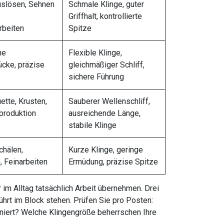
uslösen, Sehnen
Schmale Klinge, guter
,
Griffhalt, kontrollierte
rbeiten
Spitze
ne
Flexible Klinge,
ücke, präzise
gleichmäßiger Schliff,
sichere Führung
ette, Krusten,
Sauberer Wellenschliff,
produktion
ausreichende Länge,
stabile Klinge
chälen,
Kurze Klinge, geringe
, Feinarbeiten
Ermüdung, präzise Spitze
im Alltag tatsächlich Arbeit übernehmen. Drei
hrt im Block stehen. Prüfen Sie pro Posten:
iniert? Welche Klingengröße beherrschen Ihre