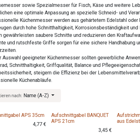
messer sowie Spezialmesser für Fisch, Käse und weitere Lebe
ichen eine optimale Anpassung an spezielle Schneid- und Verar
sionelle Küchenmesser werden aus gehärtetem Edelstahl oder h
ugen durch hohe Schnitthaltigkeit, Korrosionsbeständigkeit und
n gewährleisten saubere Schnitte und reduzieren den Kraftaufwa
te und rutschfeste Griffe sorgen für eine sichere Handhabung 
zzeiten.
r Auswahl geeigneter Küchenmesser sollten gewerbliche Anwend
rad, Schnitthaltigkeit, Griffqualität, Balance und Pflegeeigens
beitssicherheit, steigern die Effizienz bei der Lebensmittelverarb
sionelle Küchenabläufe.
Name (A-Z)
tieren nach:
hnittgabel APS 35cm
Aufschnittgabel BANQUET
Aufstrich
APS 21cm
aus Edelst
4,77
€
3,45
€