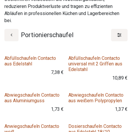
reduzieren Produktverluste und tragen zu effizienten
Abläufen in professionellen Küchen und Lagerbereichen
bei.
Portionierschaufel
Variante
Variante
Abfüllschaufeln Contacto
Abfüllschaufeln Contacto
aus Edelstahl
universal mit 2 Griffen aus
Edelstahl
7,38
€
10,89
€
Variante
Variante
Abwiegschaufeln Contacto
Abwiegschaufeln Contacto
aus Aluminiumguss
aus weißem Polypropylen
1,73
€
1,37
€
Variante
Variante
Anwiegschaufeln Contacto
Dosierschaufeln Contacto
weiß
aus Edelstahl 18/10