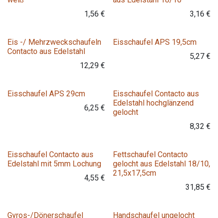
1,56
€
3,16
€
Variante
Eis -/ Mehrzweckschaufeln
Eisschaufel APS 19,5cm
Contacto aus Edelstahl
5,27
€
12,29
€
Eisschaufel APS 29cm
Eisschaufel Contacto aus
Edelstahl hochglänzend
6,25
€
gelocht
8,32
€
Eisschaufel Contacto aus
Fettschaufel Contacto
Edelstahl mit 5mm Lochung
gelocht aus Edelstahl 18/10,
21,5x17,5cm
4,55
€
31,85
€
Gyros-/Dönerschaufel
Handschaufel ungelocht