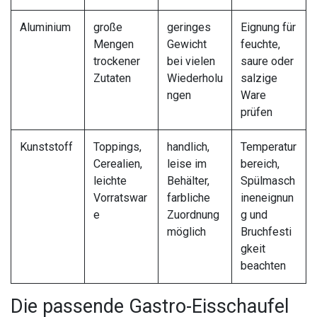
Aluminium
große
geringes
Eignung für
Mengen
Gewicht
feuchte,
trockener
bei vielen
saure oder
Zutaten
Wiederholu
salzige
ngen
Ware
prüfen
Kunststoff
Toppings,
handlich,
Temperatur
Cerealien,
leise im
bereich,
leichte
Behälter,
Spülmasch
Vorratswar
farbliche
ineneignun
e
Zuordnung
g und
möglich
Bruchfesti
gkeit
beachten
Die passende Gastro-Eisschaufel