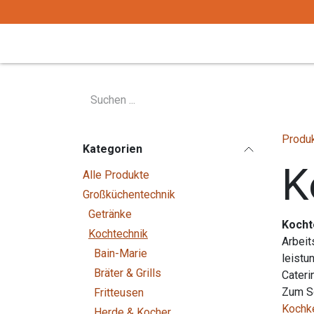
Zum Inhalt springen
Start
Tafelgeschirr
Tafelbesteck
Produ
Kategorien
K
Alle Produkte
Großküchentechnik
Getränke
Kocht
Kochtechnik
Arbeit
Bain-Marie
leistu
Bräter & Grills
Cateri
Zum S
Fritteusen
Kochk
Herde & Kocher