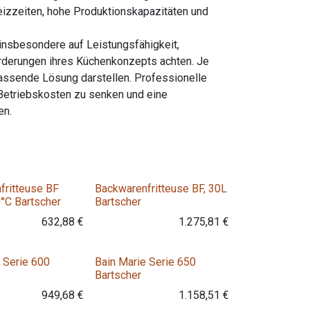
eizzeiten, hohe Produktionskapazitäten und
insbesondere auf Leistungsfähigkeit,
orderungen ihres Küchenkonzepts achten. Je
passende Lösung darstellen. Professionelle
 Betriebskosten zu senken und eine
en.
Variante
fritteuse BF
Backwarenfritteuse BF, 30L
0°C Bartscher
Bartscher
632,88
€
1.275,81
€
Variante
Variante
 Serie 600
Bain Marie Serie 650
Bartscher
949,68
€
1.158,51
€