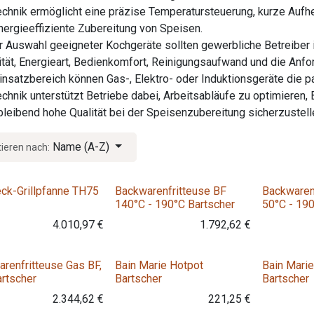
chnik ermöglicht eine präzise Temperatursteuerung, kurze Aufh
nergieeffiziente Zubereitung von Speisen.
r Auswahl geeigneter Kochgeräte sollten gewerbliche Betreiber 
tät, Energieart, Bedienkomfort, Reinigungsaufwand und die Anf
insatzbereich können Gas-, Elektro- oder Induktionsgeräte die 
chnik unterstützt Betriebe dabei, Arbeitsabläufe zu optimieren,
bleibend hohe Qualität bei der Speisenzubereitung sicherzustell
Name (A-Z)
tieren nach:
Variante
Variante
ck-Grillpfanne TH75
Backwarenfritteuse BF
Backwaren
140°C - 190°C Bartscher
50°C - 19
4.010,97
€
1.792,62
€
Variante
renfritteuse Gas BF,
Bain Marie Hotpot
Bain Marie
rtscher
Bartscher
Bartscher
2.344,62
€
221,25
€