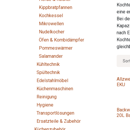
Kochte
Kippbratpfannen
eine e
Kochkessel
Bei de
Mikrowellen
Kapazi
Nudelkocher
nach E
Kochte
Öfen & Kombidämpfer
gleich
Pommeswärmer
Salamander
Sor
Kühltechnik
Spültechnik
Allzwe
Edelstahlmöbel
EKU
Küchenmaschinen
Reinigung
Hygiene
Backwa
Transportlösungen
20L Ba
Ersatzteile & Zubehör
Küchenzubehör