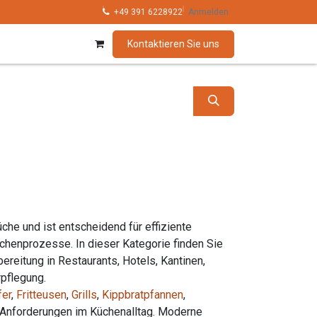
hnik
Kollektionen
+49 391 6228922
Marken
Anmelden
Kontaktieren Sie uns
che und ist entscheidend für effiziente
üchenprozesse. In dieser Kategorie finden Sie
reitung in Restaurants, Hotels, Kantinen,
rpflegung.
er
,
Fritteusen
,
Grills
,
Kippbratpfannen
,
e Anforderungen im Küchenalltag. Moderne