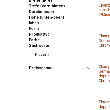
Breite (li-re)
Champ
Tiefe (vorn-hinten)
aus kl
Durchmesser
39,5c
Höhe (unten-oben)
Inhalt
Form
Produkttyp
Champ
Farbe
German
Chromn
Stichwörter
Pizzeria
Champ
Preisspanne
Germa
doppe
Chromn
Eiseim
doppe