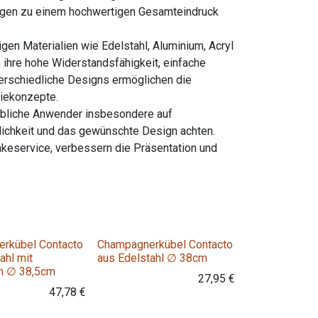
 tragen zu einem hochwertigen Gesamteindruck
en Materialien wie Edelstahl, Aluminium, Acryl
 ihre hohe Widerstandsfähigkeit, einfache
terschiedliche Designs ermöglichen die
miekonzepte.
rbliche Anwender insbesondere auf
dlichkeit und das gewünschte Design achten.
nkeservice, verbessern die Präsentation und
rkübel Contacto
Champagnerkübel Contacto
ahl mit
aus Edelstahl ∅ 38cm
en ∅ 38,5cm
27,95
€
47,78
€