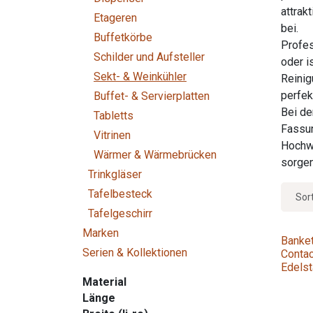
attrak
Etageren
bei.
Buffetkörbe
Profes
Schilder und Aufsteller
oder i
Sekt- & Weinkühler
Reinig
perfek
Buffet- & Servierplatten
Bei de
Tabletts
Fassun
Vitrinen
Hochwe
Wärmer & Wärmebrücken
sorgen
Trinkgläser
Tafelbesteck
Sor
Tafelgeschirr
Marken
Banke
Serien & Kollektionen
Contac
Edelst
Material
Länge