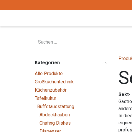
Zum Inhalt springen
Start
Tafelgeschirr
Tafelbesteck
Produ
Kategorien
S
Alle Produkte
Großküchentechnik
Küchenzubehör
Sekt-
Tafelkultur
Gastro
Buffetausstattung
andere
Abdeckhauben
In die
eignen
Chafing Dishes
profes
Dispenser