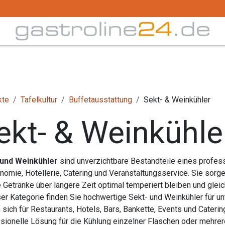
Trink -/ Gläser
Buffet
Küchenzubehör
Tec
kte
Tafelkultur
Buffetausstattung
Sekt- & Weinkühler
ekt- & Weinkühle
 und Weinkühler
sind unverzichtbare Bestandteile eines profess
nomie, Hotellerie, Catering und Veranstaltungsservice. Sie sorg
 Getränke über längere Zeit optimal temperiert bleiben und gleich
ser Kategorie finden Sie hochwertige Sekt- und Weinkühler für u
 sich für Restaurants, Hotels, Bars, Bankette, Events und Cateri
sionelle Lösung für die Kühlung einzelner Flaschen oder mehrere