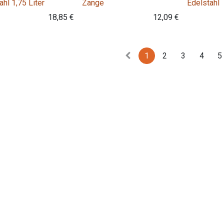
ahl 1,75 Liter
Zange
Edelstahl
18,85
€
12,09
€
1
2
3
4
5