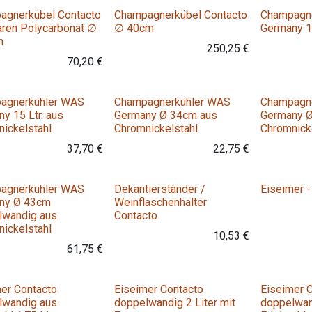
agnerkübel Contacto
Champagnerkübel Contacto
Champagn
aren Polycarbonat ∅
∅ 40cm
Germany 1
m
250,25
€
70,20
€
agnerkühler WAS
Champagnerkühler WAS
Champagn
y 15 Ltr. aus
Germany Ø 34cm aus
Germany 
ickelstahl
Chromnickelstahl
Chromnick
37,70
€
22,75
€
agnerkühler WAS
Dekantierständer /
Eiseimer -
ny Ø 43cm
Weinflaschenhalter
lwandig aus
Contacto
ickelstahl
10,53
€
61,75
€
er Contacto
Eiseimer Contacto
Eiseimer 
lwandig aus
doppelwandig 2 Liter mit
doppelwan