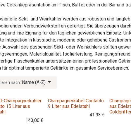
tive Getränkepräsentation am Tisch, Buffet oder in der Bar und
sionelle Sekt- und Weinkühler werden aus robusten und langlebig
solierenden Verbundwerkstoffen gefertigt. Sie überzeugen durch
ung und ihre Eignung für den täglichen gewerblichen Einsatz. Un
te Integration in klassische, moderne oder gehobene Gastrono
r Auswahl des passenden Sekt- oder Weinkühlers sollten gewe
gsvermögen, Materialqualität, Isolierleistung, Reinigungsfreun
rtige Flaschenkühler unterstützen einen professionellen Geträ
 für optimal temperierte Getränke im gesamten Servicebereich.
Name (A-Z)
tieren nach:
tt-Champagnerkühler
Champagnerkübel Contacto
Champagne
to 15 Liter aus
9 Liter aus Edelstahl
aus Edelst
ahl
Goldgriff
41,93
€
143,00
€