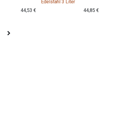
Edelstahl 3 Liter
44,53
€
44,85
€