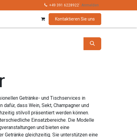
hnik
Kollektionen
+49 391 6228922
Marken
Anmelden
Kontaktieren Sie uns
r
ionellen Getränke- und Tischservices in
en dafür, dass Wein, Sekt, Champagner und
zeitig stilvoll präsentiert werden können.
nterschiedliche Einsatzbereiche. Die Modelle
ngveranstaltungen und bieten eine
r Getränke gleichzeitig. Sie unterstützen eine