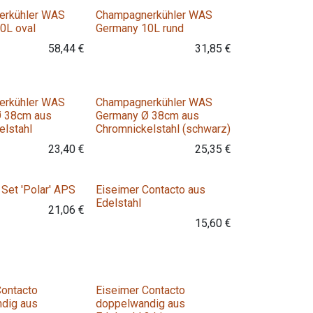
erkühler WAS
Champagnerkühler WAS
0L oval
Germany 10L rund
58,44
€
31,85
€
erkühler WAS
Champagnerkühler WAS
Ø 38cm aus
Germany Ø 38cm aus
elstahl
Chromnickelstahl (schwarz)
23,40
€
25,35
€
Variante
 Set 'Polar' APS
Eiseimer Contacto aus
Edelstahl
21,06
€
15,60
€
Variante
Contacto
Eiseimer Contacto
dig aus
doppelwandig aus