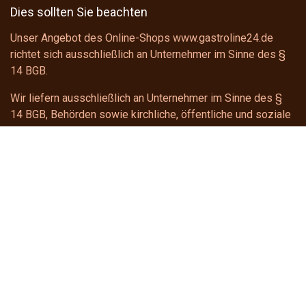
Dies sollten Sie beachten
Unser Angebot des Online-Shops www.gastroline24.de
richtet sich ausschließlich an Unternehmer im Sinne des
§
14 BGB
.
Wir liefern ausschließlich an Unternehmer im Sinne des
§
14 BGB
, Behörden sowie kirchliche, öffentliche und soziale
Einrichtungen.
Kontakt
gastroline24
shop@gastroline24.de
+49 391 6228922
Telefonischer Support
Montag - Donnerstag: 8:00 - 16:00 Uhr
Freitag : 8:00 - 15:00 Uhr