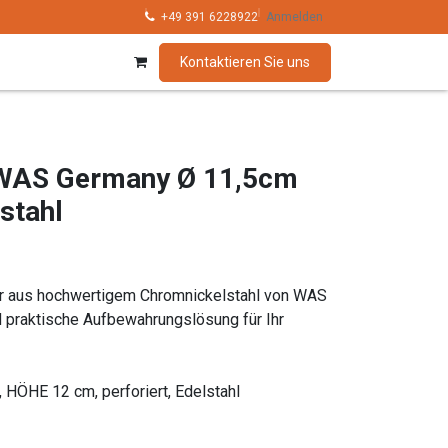
hnik
Kollektionen
+49 391 6228922
Marken
Anmelden
Kontaktieren Sie uns
WAS Germany Ø 11,5cm
stahl
er aus hochwertigem Chromnickelstahl von WAS
d praktische Aufbewahrungslösung für Ihr
ÖHE 12 cm, perforiert, Edelstahl