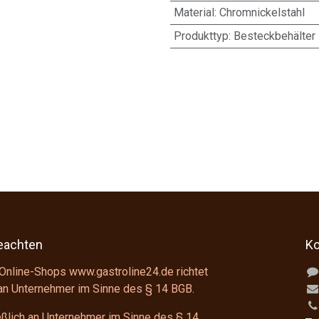
Material
:
Chromnickelstahl
Produkttyp
:
Besteckbehälter
beachten
Ko
Online-Shops www.gastroline24.de richtet
 an Unternehmer im Sinne des
§ 14 BGB
.
ießlich an Unternehmer im Sinne des
§ 14