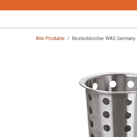
Zum Inhalt springen
Start
Tafelgeschirr
Tafelbesteck
Alle Produkte
Besteckköcher WAS Germany Ø