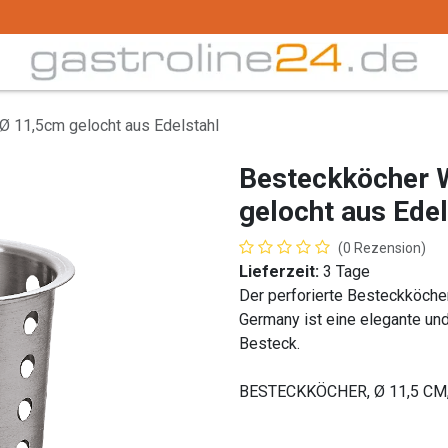
Trink -/ Gläser
Buffet
Küchenzubehör
Tec
 11,5cm gelocht aus Edelstahl
Besteckköcher 
gelocht aus Edel
(0 Rezension)
Lieferzeit:
3 Tage
Der perforierte Besteckköch
Germany ist eine elegante un
Besteck.
BESTECKKÖCHER, Ø 11,5 CM, H