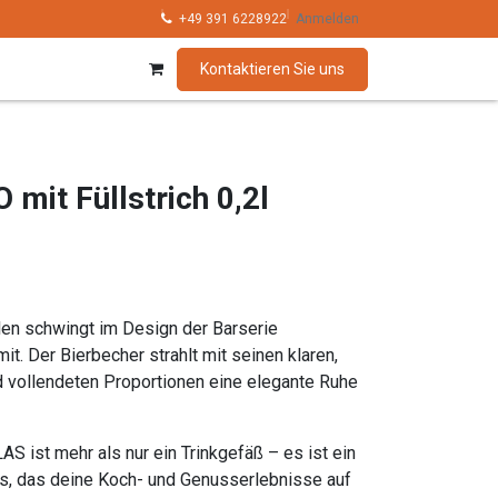
hnik
Kollektionen
+49 391 6228922
Marken
Anmelden
Kontaktieren Sie uns
mit Füllstrich 0,2l
len schwingt im Design der Barserie
 Der Bierbecher strahlt mit seinen klaren,
d vollendeten Proportionen eine elegante Ruhe
 ist mehr als nur ein Trinkgefäß – es ist ein
s, das deine Koch- und Genusserlebnisse auf