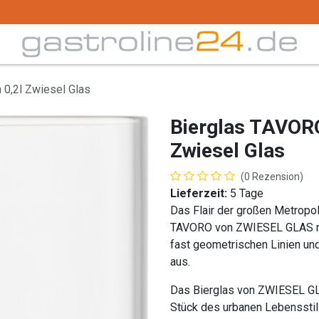
Trink -/ Gläser
Buffet
Küchenzubehör
Tec
 0,2l Zwiesel Glas
Bierglas TAVORO 
Zwiesel Glas
(0 Rezension)
Lieferzeit:
5 Tage
Das Flair der großen Metropo
TAVORO von ZWIESEL GLAS mit.
fast geometrischen Linien un
aus.
Das Bierglas von ZWIESEL GLAS
Stück des urbanen Lebensstil