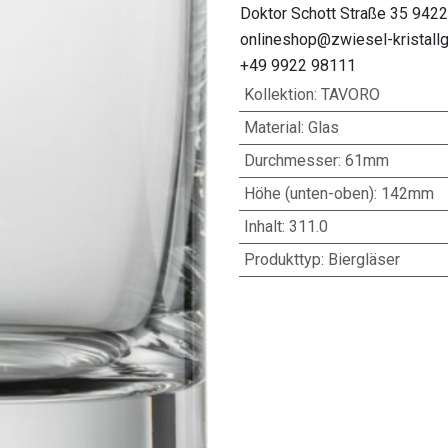
Doktor Schott Straße 35 942
onlineshop@zwiesel-kristall
+49 9922 98111
Kollektion
:
TAVORO
Material
:
Glas
Durchmesser
:
61mm
Höhe (unten-oben)
:
142mm
Inhalt
:
311.0
Produkttyp
:
Biergläser