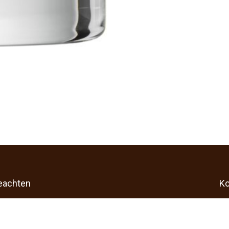
beachten
Ko
Online-Shops www.gastroline24.de richtet
 an Unternehmer im Sinne des
§ 14 BGB
.