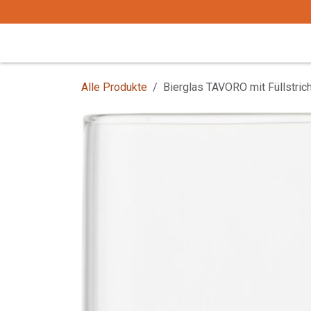
Zum Inhalt springen
Start
Tafelgeschirr
Tafelbesteck
Alle Produkte
Bierglas TAVORO mit Füllstrich