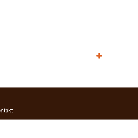
ntakt
gastroline24
shop@gastroline24.de
+49 391 6228922