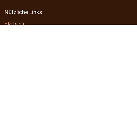
Nützliche Links
Startseite
Produkte
Impressum
AGB
FAQ
Kontakt/Ticket
Dies sollten Sie beachten
Unser Angebot des Online-Shops www.gastroline24.de
richtet sich ausschließlich an Unternehmer im Sinne des
§
14 BGB
.
Wir liefern ausschließlich an Unternehmer im Sinne des
§
14 BGB
, Behörden sowie kirchliche, öffentliche und soziale