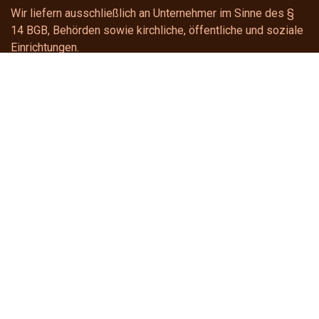
Wir liefern ausschließlich an Unternehmer im Sinne des
§
14 BGB
, Behörden sowie kirchliche, öffentliche und soziale
Einrichtungen.
Kontakt
gastroline24
shop@gastroline24.de
+49 391 6228922
Telefonischer Support
Montag - Donnerstag: 8:00 - 16:00 Uhr
Freitag : 8:00 - 15:00 Uhr
Powered by
- Die #1
Open-Source-E-Commerce