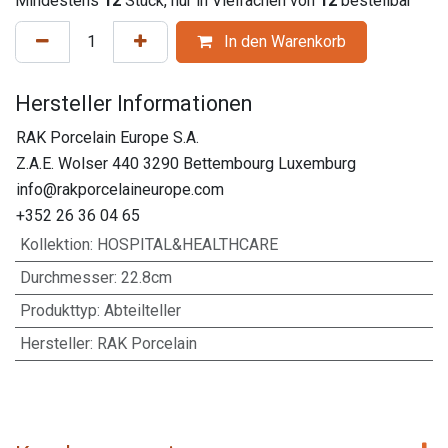
Mindestens
12
Stück, nur in Vielfachen von
12
bestellbar
In den Warenkorb
Hersteller Informationen
RAK Porcelain Europe S.A.
Z.A.E. Wolser 440 3290 Bettembourg Luxemburg
info@rakporcelaineurope.com
+352 26 36 04 65
Kollektion
:
HOSPITAL&HEALTHCARE
Durchmesser
:
22.8cm
Produkttyp
:
Abteilteller
Hersteller
:
RAK Porcelain