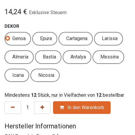
14,24
€
Exklusive Steuern
DEKOR
Genoa
Epura
Cartagena
Larissa
Almeria
Bastia
Antalya
Messina
Icaria
Nicosia
Mindestens
12
Stück, nur in Vielfachen von
12
bestellbar
In den Warenkorb
Hersteller Informationen