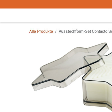
Zum Inhalt springen
Start
Tafelgeschirr
Tafelbesteck
Alle Produkte
Ausstechform-Set Contacto Sc