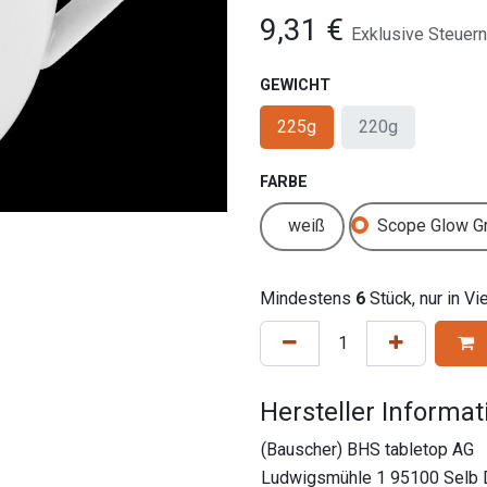
9,31
€
Exklusive Steuern
GEWICHT
225g
220g
FARBE
weiß
Scope Glow G
Mindestens
6
Stück, nur in V
Hersteller Informa
(Bauscher) BHS tabletop AG
Ludwigsmühle 1 95100 Selb 