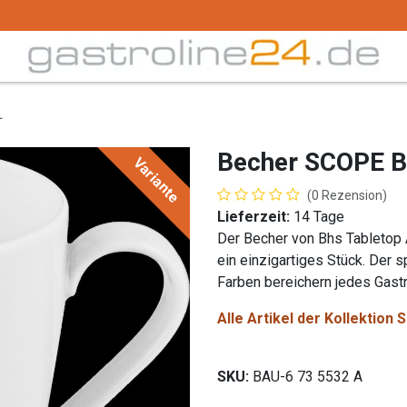
Trink -/ Gläser
Buffet
Küchenzubehör
Tec
L
Becher SCOPE B
Variante
(0 Rezension)
Lieferzeit:
14 Tage
Der Becher von Bhs Tabletop
ein einzigartiges Stück. Der 
Farben bereichern jedes Gastr
Alle Artikel der Kollektio
SKU:
BAU-6 73 5532 A