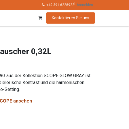
hnik
Kollektionen
+49 391 6228922
Marken
Anmelden
Kontaktieren Sie uns
auscher 0,32L
 AG aus der Kollektion SCOPE GLOW GRAY ist
spielerische Kontrast und die harmonischen
o-Setting.
n SCOPE ansehen