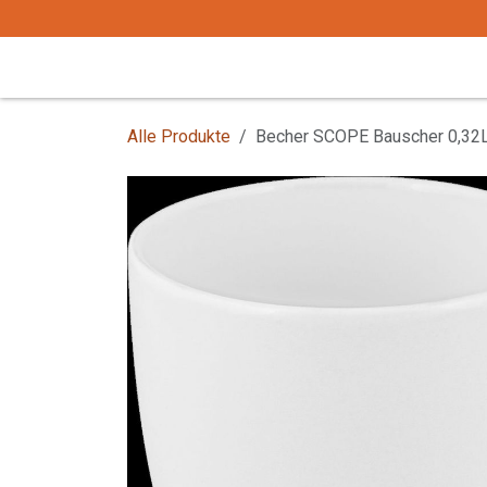
Zum Inhalt springen
Start
Tafelgeschirr
Tafelbesteck
Alle Produkte
Becher SCOPE Bauscher 0,32