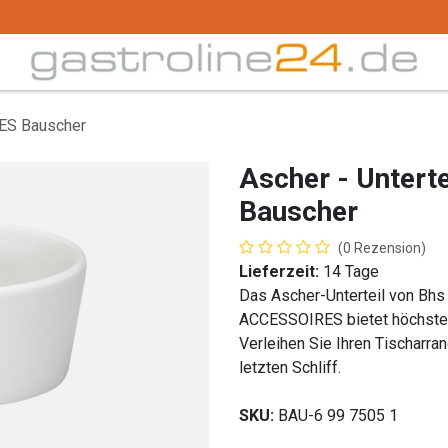
Trink -/ Gläser
Buffet
Küchenzubehör
Tec
RES Bauscher
Ascher - Unter
Bauscher
(0 Rezension)
Lieferzeit:
14 Tage
Das Ascher-Unterteil von Bhs
ACCESSOIRES bietet höchste Q
Verleihen Sie Ihren Tischarra
letzten Schliff.
SKU:
BAU-6 99 7505 1