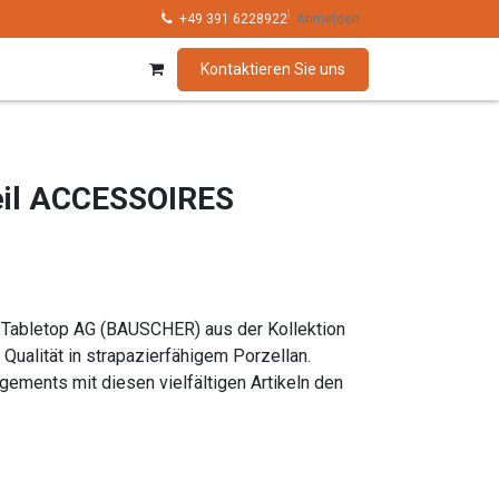
hnik
Kollektionen
+49 391 6228922
Marken
Anmelden
Kontaktieren Sie uns
teil ACCESSOIRES
 Tabletop AG (BAUSCHER) aus der Kollektion
ualität in strapazierfähigem Porzellan.
ngements mit diesen vielfältigen Artikeln den