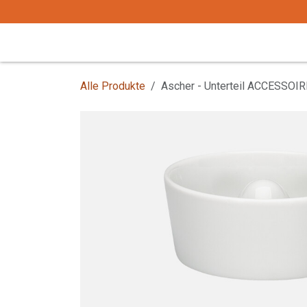
Zum Inhalt springen
Start
Tafelgeschirr
Tafelbesteck
Alle Produkte
Ascher - Unterteil ACCESSOI