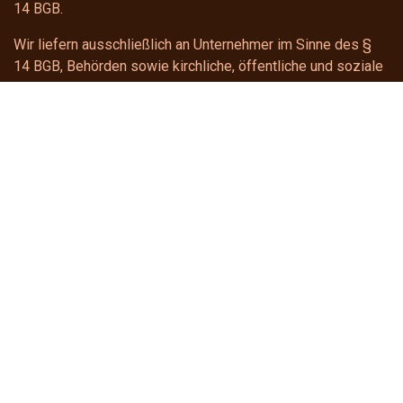
14 BGB
.
Wir liefern ausschließlich an Unternehmer im Sinne des
§
14 BGB
, Behörden sowie kirchliche, öffentliche und soziale
Einrichtungen.
Kontakt
gastroline24
shop@gastroline24.de
+49 391 6228922
Telefonischer Support
Montag - Donnerstag: 8:00 - 16:00 Uhr
Freitag : 8:00 - 15:00 Uhr