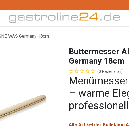
Trink -/ Gläser
Buffet
Küchenzubehör
Tec
GNE WAS Germany 18cm
Buttermesser
Germany 18cm
(0 Rezension)
Menümesse
– warme Eleg
professionel
Alle Artikel der Kollektion