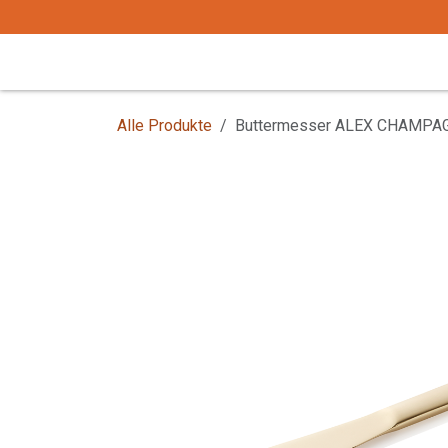
Zum Inhalt springen
Start
Tafelgeschirr
Tafelbesteck
Alle Produkte
Buttermesser ALEX CHAMPA