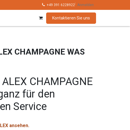
hnik
Kollektionen
+49 391 6228922
Marken
Anmelden
Kontaktieren Sie uns
 ALEX CHAMPAGNE WAS
r ALEX CHAMPAGNE
anz für den
len Service
 ALEX ansehen.