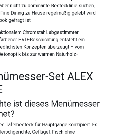
aber nicht zu dominante Bestecklinie suchen,
n Fine Dining zu Hause regelmäßig gelebt wird
ook gefragt ist.
nktionalem Chromstahl, abgestimmter
arbener PVD-Beschichtung entsteht ein
iedlichsten Konzepten überzeugt – vom
Betonoptik bis zur warmen Naturholz-
nümesser-Set ALEX
E
chte ist dieses Menümesser
net?
es Tafelbesteck für Hauptgänge konzipiert. Es
Fleischgerichte, Geflügel, Fisch ohne