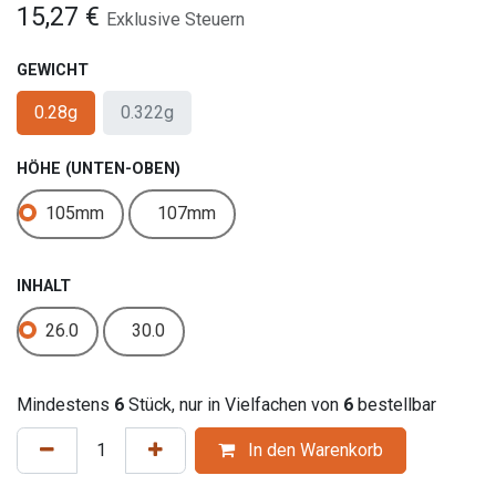
15,27
€
Exklusive Steuern
GEWICHT
0.28g
0.322g
HÖHE (UNTEN-OBEN)
105mm
107mm
INHALT
26.0
30.0
Mindestens
6
Stück, nur in Vielfachen von
6
bestellbar
In den Warenkorb