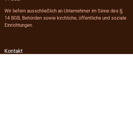
Wir liefern ausschließlich an Unternehmer im Sinne des
§
14 BGB
, Behörden sowie kirchliche, öffentliche und soziale
Einrichtungen.
Kontakt
gastroline24
shop@gastroline24.de
+49 391 6228922
Telefonischer Support
Montag - Donnerstag: 8:00 - 16:00 Uhr
Freitag : 8:00 - 15:00 Uhr