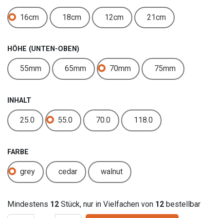
16cm
18cm
12cm
21cm
HÖHE (UNTEN-OBEN)
55mm
65mm
70mm
75mm
INHALT
25.0
55.0
70.0
118.0
FARBE
grey
cedar
walnut
Mindestens
12
Stück, nur in Vielfachen von
12
bestellbar