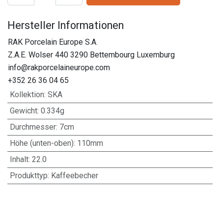
Hersteller Informationen
RAK Porcelain Europe S.A.
Z.A.E. Wolser 440 3290 Bettembourg Luxemburg
info@rakporcelaineurope.com
+352 26 36 04 65
Kollektion
:
SKA
Gewicht
:
0.334g
Durchmesser
:
7cm
Höhe (unten-oben)
:
110mm
Inhalt
:
22.0
Produkttyp
:
Kaffeebecher