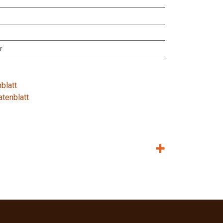
r
blatt
tenblatt