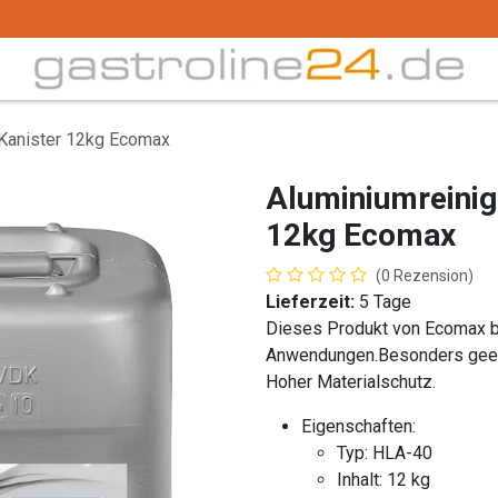
Trink -/ Gläser
Buffet
Küchenzubehör
Tec
 Kanister 12kg Ecomax
Aluminiumreinig
12kg Ecomax
(0 Rezension)
Lieferzeit:
5 Tage
Dieses Produkt von Ecomax bi
Anwendungen.Besonders geeig
Hoher Materialschutz.
Eigenschaften:
Typ: HLA-40
Inhalt: 12 kg