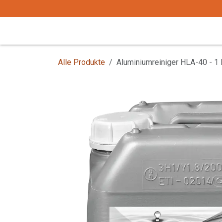
Zum Inhalt springen
Start
Tafelgeschirr
Tafelbesteck
Alle Produkte
Aluminiumreiniger HLA-40 - 1