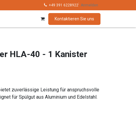
hnik
Kollektionen
+49 391 6228922
Marken
Anmelden
Kontaktieren Sie uns
er HLA-40 - 1 Kanister
etet zuverlässige Leistung für anspruchsvolle
net für Spülgut aus Aluminium und Edelstahl.