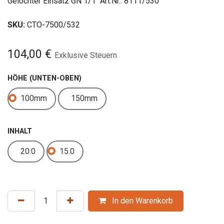
Gelochter Einsatz GN 1/1 Art.Nr.: 8111/530
SKU:
CTO-7500/532
104,00
€
Exklusive Steuern
HÖHE (UNTEN-OBEN)
100mm
150mm
INHALT
20.0
15.0
In den Warenkorb