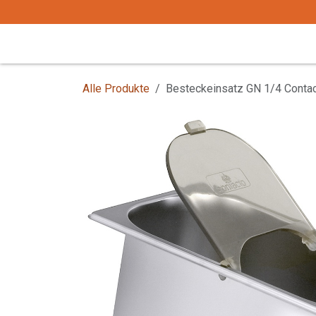
Zum Inhalt springen
Start
Tafelgeschirr
Tafelbesteck
Alle Produkte
Besteckeinsatz GN 1/4 Contac