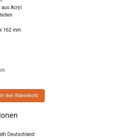
 aus Acryl
tellen
x 162 mm
ern
In den Warenkorb
tionen
rath Deutschland