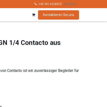
hnik
Kollektionen
+49 391 6228922
Marken
Anmelden
Kontaktieren Sie uns
GN 1/4 Contacto aus
von Contacto ist ein zuverlässiger Begleiter für
n