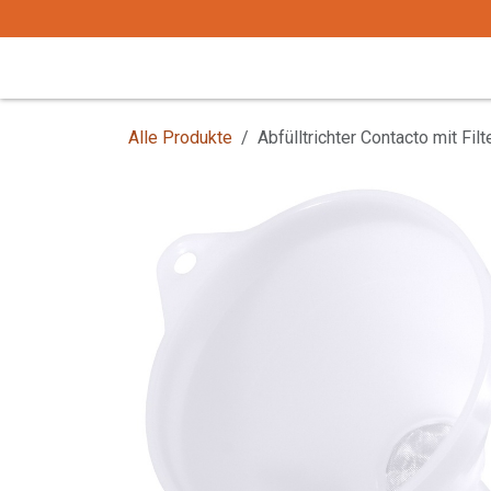
Zum Inhalt springen
Start
Tafelgeschirr
Tafelbesteck
Alle Produkte
Abfülltrichter Contacto mit Fil