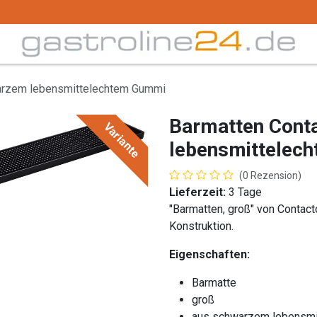
Trink -/ Gläser
Buffet
Küchenzubehör
Tec
arzem lebensmittelechtem Gummi
Barmatten Cont
Variante
lebensmittelec
(0 Rezension)
Lieferzeit:
3 Tage
"Barmatten, groß" von Contact
Konstruktion.
Eigenschaften:
Barmatte
groß
aus schwarzem lebensm