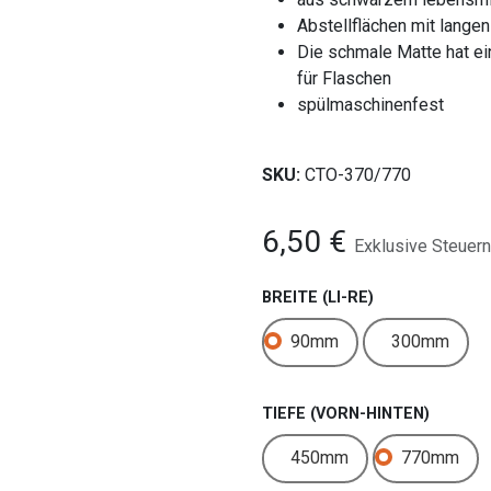
Abstellflächen mit lange
Die schmale Matte hat ei
für Flaschen
spülmaschinenfest
SKU:
CTO-370/770
6,50
€
Exklusive Steuern
BREITE (LI-RE)
90mm
300mm
TIEFE (VORN-HINTEN)
450mm
770mm