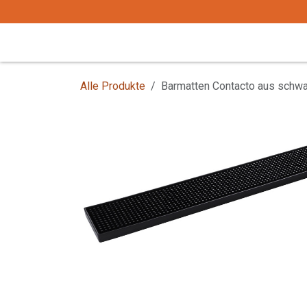
Zum Inhalt springen
Start
Tafelgeschirr
Tafelbesteck
Alle Produkte
Barmatten Contacto aus schw