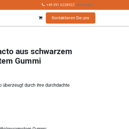
hnik
Kollektionen
+49 391 6228922
Marken
Anmelden
Kontaktieren Sie uns
acto aus schwarzem
htem Gummi
o überzeugt durch ihre durchdachte
ittelgeeignetem Gummi