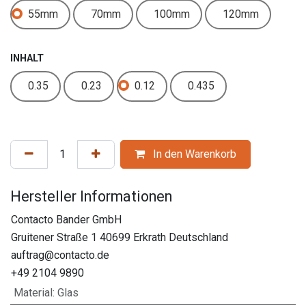
55mm
70mm
100mm
120mm
INHALT
0.35
0.23
0.12
0.435
In den Warenkorb
Hersteller Informationen
Contacto Bander GmbH
Gruitener Straße 1 40699 Erkrath Deutschland
auftrag@contacto.de
+49 2104 9890
Material
:
Glas