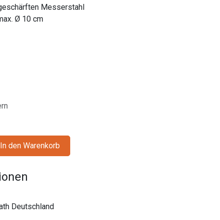
 geschärften Messerstahl
 max. Ø 10 cm
ern
In den Warenkorb
tionen
rath Deutschland