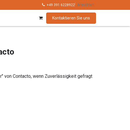
hnik
Kollektionen
+49 391 6228922
Marken
Anmelden
Kontaktieren Sie uns
acto
er" von Contacto, wenn Zuverlässigkeit gefragt