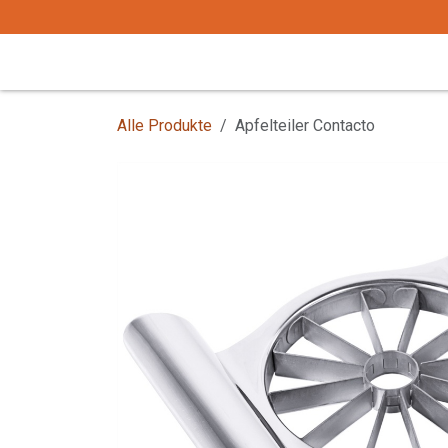
Zum Inhalt springen
Start
Tafelgeschirr
Tafelbesteck
Alle Produkte
Apfelteiler Contacto