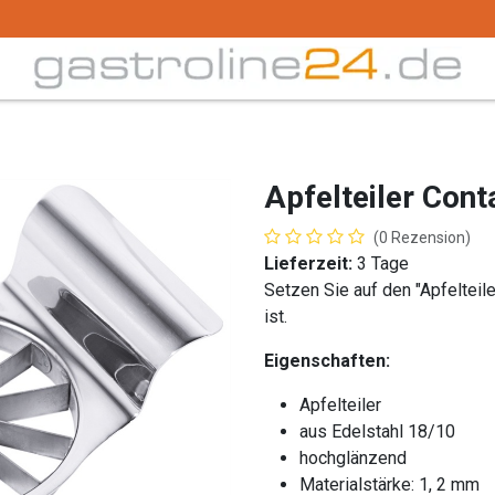
Trink -/ Gläser
Buffet
Küchenzubehör
Tec
Apfelteiler Cont
(0 Rezension)
Lieferzeit:
3 Tage
Setzen Sie auf den "Apfelteil
ist.
Eigenschaften:
Apfelteiler
aus Edelstahl 18/10
hochglänzend
Materialstärke: 1, 2 mm