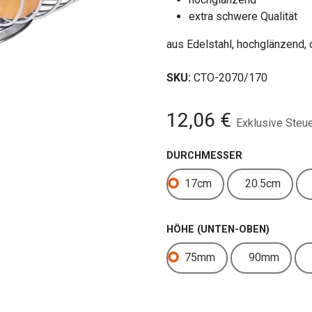
extra schwere Qualität
aus Edelstahl, hochglänzend,
SKU:
CTO-2070/170
12,06
€
Exklusive Steu
DURCHMESSER
17cm
20.5cm
HÖHE (UNTEN-OBEN)
75mm
90mm