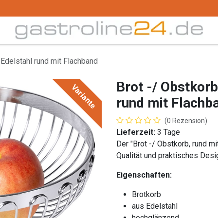
Trink -/ Gläser
Buffet
Küchenzubehör
Tec
 Edelstahl rund mit Flachband
Brot -/ Obstkorb
Variante
rund mit Flachb
(0 Rezension)
Lieferzeit:
3 Tage
Der "Brot -/ Obstkorb, rund mi
Qualität und praktisches Desi
Eigenschaften:
Brotkorb
aus Edelstahl
hochglänzend