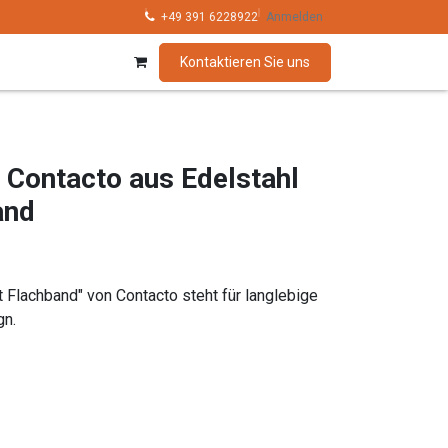
hnik
Kollektionen
+49 391 6228922
Marken
Anmelden
Kontaktieren Sie uns
 Contacto aus Edelstahl
and
t Flachband" von Contacto steht für langlebige
gn.