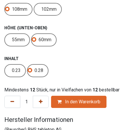
108mm
102mm
HÖHE (UNTEN-OBEN)
55mm
60mm
INHALT
0.23
0.28
Mindestens
12
Stück, nur in Vielfachen von
12
bestellbar
In den Warenkorb
Hersteller Informationen
(Bauscher) BHS tabletop AG