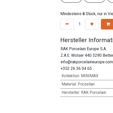
Mindestens
6
Stück, nur in V
Hersteller Informa
RAK Porcelain Europe S.A.
Z.A.E. Wolser 440 3290 Bet
info@rakporcelaineurope.com
+352 26 36 04 65
Kollektion
:
MINIMAX
Material
:
Porzellan
Hersteller
:
RAK Porcelain