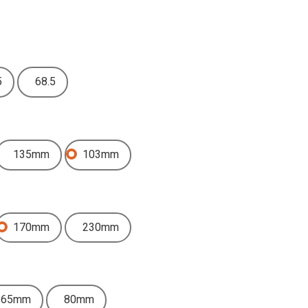
5
68.5
135mm
103mm
170mm
230mm
65mm
80mm