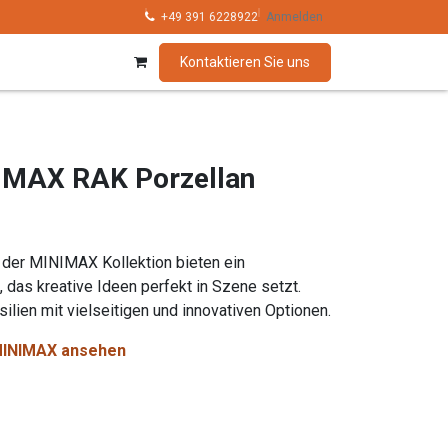
hnik
Kollektionen
+49 391 6228922
Marken
Anmelden
Kontaktieren Sie uns
IMAX RAK Porzellan
der MINIMAX Kollektion bieten ein
, das kreative Ideen perfekt in Szene setzt.
ilien mit vielseitigen und innovativen Optionen.
n MINIMAX ansehen