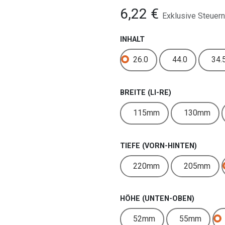
6,22
€
Exklusive Steuern
INHALT
26.0
44.0
34.
BREITE (LI-RE)
115mm
130mm
TIEFE (VORN-HINTEN)
220mm
205mm
HÖHE (UNTEN-OBEN)
52mm
55mm