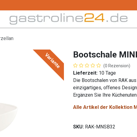
Trink -/ Gläser
Buffet
Küchenzubehör
Tec
zellan
Bootschale MIN
Variante
(0 Rezension)
Lieferzeit:
10 Tage
Die Bootschalen von RAK aus 
einzigartiges, offenes Design
Ergänzen Sie Ihre Küchenutens
Alle Artikel der Kollektio
SKU:
RAK-MNSB32