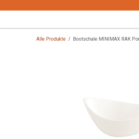
Zum Inhalt springen
Start
Tafelgeschirr
Tafelbesteck
Alle Produkte
Bootschale MINIMAX RAK Por