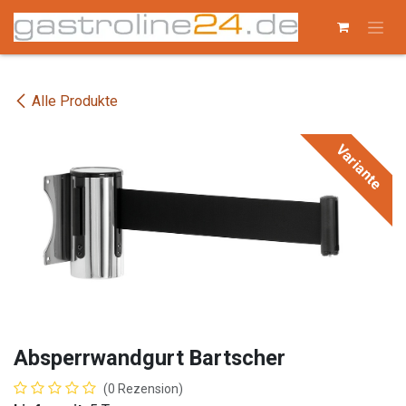
Zum Inhalt springen
Alle Produkte
Variante
Absperrwandgurt Bartscher
(0 Rezension)