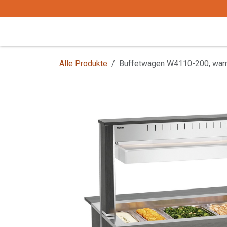
Zum Inhalt springen
Start
Tafelgeschirr
Tafelbesteck
Alle Produkte
Buffetwagen W4110-200, war