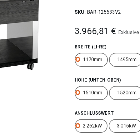
SKU:
BAR-125633V2
3.966,81
€
Exklusive
BREITE (LI-RE)
1170mm
1495mm
HÖHE (UNTEN-OBEN)
1510mm
1520mm
ANSCHLUSSWERT
2.262kW
3.016kW