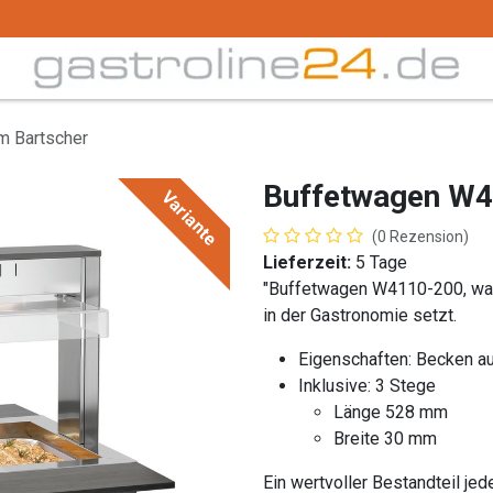
Trink -/ Gläser
Buffet
Küchenzubehör
Tec
m Bartscher
Buffetwagen W4
Variante
(0 Rezension)
Lieferzeit:
5 Tage
"Buffetwagen W4110-200, war
in der Gastronomie setzt.
Eigenschaften: Becken au
Inklusive: 3 Stege
Länge 528 mm
Breite 30 mm
Ein wertvoller Bestandteil je