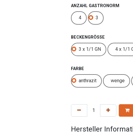
ANZAHL GASTRONORM
4
3
BECKENGRÖSSE
3 x 1/1 GN
4 x 1/1 
FARBE
anthrazit
wenge
Hersteller Informa