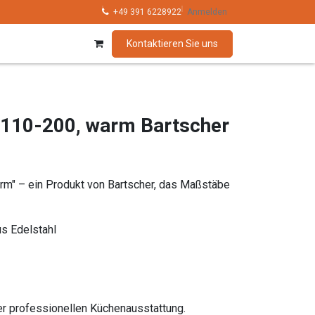
hnik
Kollektionen
+49 391 6228922
Marken
Anmelden
Kontaktieren Sie uns
110-200, warm Bartscher
m" – ein Produkt von Bartscher, das Maßstäbe
s Edelstahl
der professionellen Küchenausstattung.