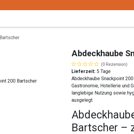
Trink -/ Gläser
Buffet
Küchenzubehör
Tec
Bartscher
Abdeckhaube Sn
(0 Rezension)
Lieferzeit:
5 Tage
Abdeckhaube Snackpoint 200 B
Gastronomie, Hotellerie und 
langlebige Nutzung sowie hyg
ausgelegt.
Abdeckhaube
Bartscher – 