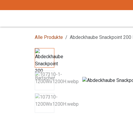
Zum Inhalt springen
Start
Tafelgeschirr
Tafelbesteck
Alle Produkte
Abdeckhaube Snackpoint 200 