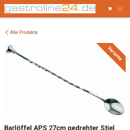
Zum Inhalt springen
Alle Produkte
Variante
Barlöffel APS 27cm gedrehter Stiel