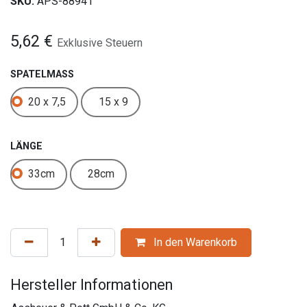
SKU:
APS-88941
5,62
€
Exklusive Steuern
SPATELMASS
20 x 7,5
15 x 9
LÄNGE
33cm
28cm
In den Warenkorb
Hersteller Informationen