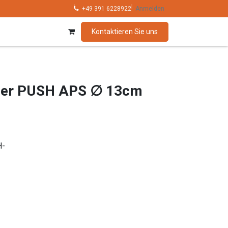
hnik
Kollektionen
+49 391 6228922
Marken
Anmelden
Kontaktieren Sie uns
her PUSH APS ∅ 13cm
H-