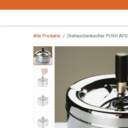
Zum Inhalt springen
Start
Tafelgeschirr
Tafelbesteck
Alle Produkte
Drehaschenbecher PUSH AP