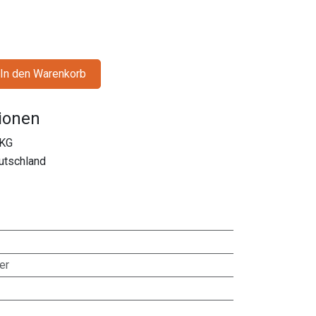
In den Warenkorb
tionen
 KG
utschland
er