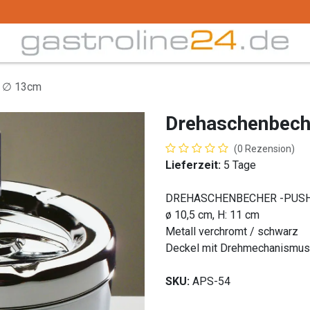
Trink -/ Gläser
Buffet
Küchenzubehör
Tec
S ∅ 13cm
Drehaschenbec
(0 Rezension)
Lieferzeit:
5 Tage
DREHASCHENBECHER -PUS
ø 10,5 cm, H: 11 cm
Metall verchromt / schwarz
Deckel mit Drehmechanismus
SKU:
APS-54