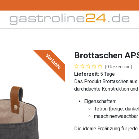
Trink -/ Gläser
Buffet
Küchenzubehör
Tec
Brottaschen APS
Variante
(0 Rezension)
Lieferzeit:
5 Tage
Das Produkt Brottaschen aus 
durchdachte Konstruktion und
Eigenschaften:
Tetron (beige, dunkel
maschinenwaschbar 
Die ideale Ergänzung für jede 