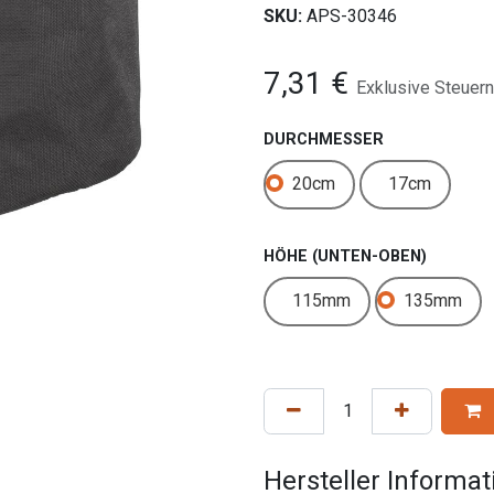
SKU:
APS-30346
7,31
€
Exklusive Steuern
DURCHMESSER
20cm
17cm
HÖHE (UNTEN-OBEN)
115mm
135mm
Hersteller Informa