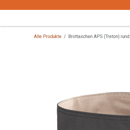
Zum Inhalt springen
Start
Tafelgeschirr
Tafelbesteck
Alle Produkte
Brottaschen APS (Treton) rund