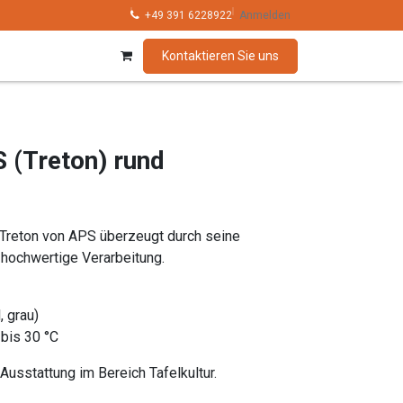
hnik
Kollektionen
+49 391 6228922
Marken
Anmelden
Kontaktieren Sie uns
 (Treton) rund
Treton von APS überzeugt durch seine
 hochwertige Verarbeitung.
, grau)
bis 30 °C
Ausstattung im Bereich Tafelkultur.