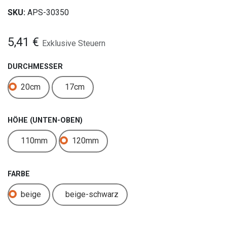
SKU:
APS-30350
5,41
€
Exklusive Steuern
DURCHMESSER
20cm
17cm
HÖHE (UNTEN-OBEN)
110mm
120mm
FARBE
beige
beige-schwarz