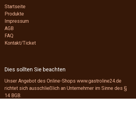
Startseite
Produkte
Impressum
AGB
FAQ
Kontakt/Ticket
Dies sollten Sie beachten
Unser Angebot des Online-Shops www.gastroline24.de
richtet sich ausschließlich an Unternehmer im Sinne des
§
14 BGB
.
Wir liefern ausschließlich an Unternehmer im Sinne des
§
14 BGB
, Behörden sowie kirchliche, öffentliche und soziale
Einrichtungen.