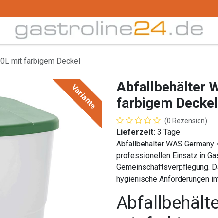
Trink -/ Gläser
Buffet
Küchenzubehör
Tec
0L mit farbigem Deckel
Abfallbehälter
Variante
farbigem Deckel
(0 Rezension)
Lieferzeit:
3 Tage
Abfallbehälter WAS Germany 4
professionellen Einsatz in Ga
Gemeinschaftsverpflegung. Da
hygienische Anforderungen im
Abfallbehäl