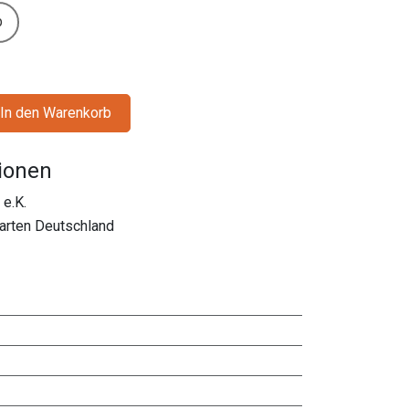
b
In den Warenkorb
tionen
e.K.
rten Deutschland