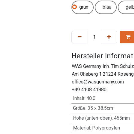
grün
blau
gel
Hersteller Informa
WAS Germany Inh. Tim Schulz 
Am Oheberg 1 21224 Rosenga
office@wasgermany.com
+49 4108 41880
Inhalt
:
40.0
Größe
:
35 x 38.5cm
Höhe (unten-oben)
:
455mm
Material
:
Polypropylen