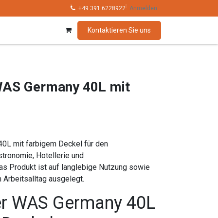
hnik
Kollektionen
+49 391 6228922
Marken
Anmelden
Kontaktieren Sie uns
 WAS Germany 40L mit
0L mit farbigem Deckel für den
stronomie, Hotellerie und
s Produkt ist auf langlebige Nutzung sowie
 Arbeitsalltag ausgelegt.
ter WAS Germany 40L