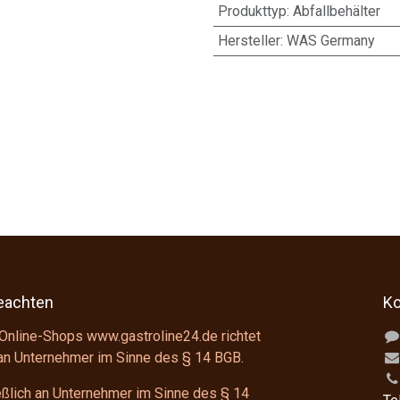
Produkttyp
:
Abfallbehälter
Hersteller
:
WAS Germany
beachten
Ko
Online-Shops www.gastroline24.de richtet
 an Unternehmer im Sinne des
§ 14 BGB
.
ießlich an Unternehmer im Sinne des
§ 14