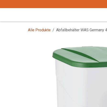
Zum Inhalt springen
Start
Tafelgeschirr
Tafelbesteck
Alle Produkte
Abfallbehälter WAS Germany 4