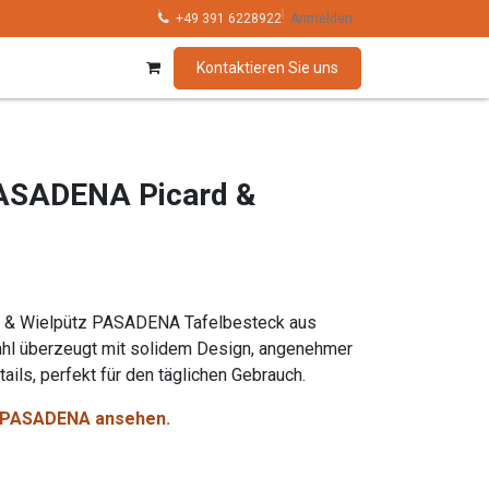
hnik
Kollektionen
+49 391 6228922
Marken
Anmelden
Kontaktieren Sie uns
ASADENA Picard &
rd & Wielpütz PASADENA Tafelbesteck aus
hl überzeugt mit solidem Design, angenehmer
ils, perfekt für den täglichen Gebrauch.
on PASADENA ansehen.