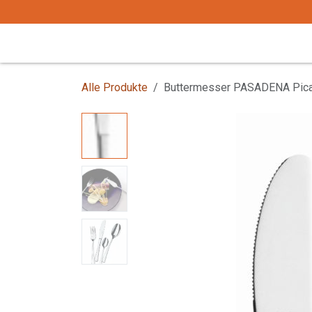
Zum Inhalt springen
Start
Tafelgeschirr
Tafelbesteck
Alle Produkte
Buttermesser PASADENA Pica