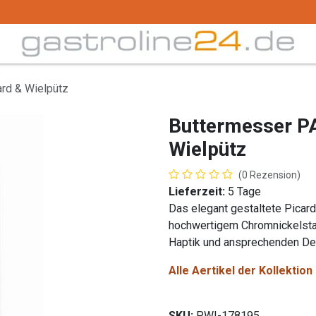
Trink -/ Gläser
Buffet
Küchenzubehör
Tec
rd & Wielpütz
Buttermesser P
Wielpütz
(0 Rezension)
Lieferzeit:
5 Tage
Das elegant gestaltete Pica
hochwertigem Chromnickelsta
Haptik und ansprechenden Deta
Alle Aertikel der Kollekti
SKU:
PWI-178195